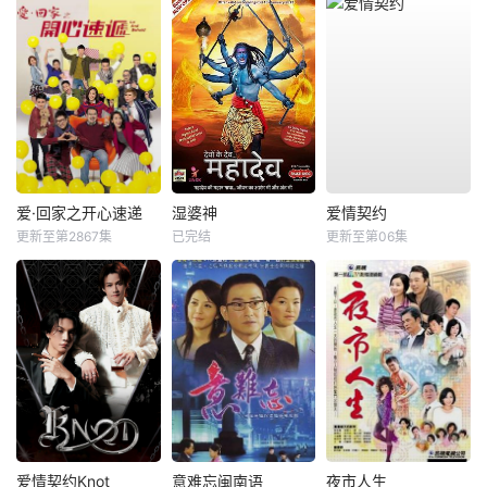
爱·回家之开心速递
湿婆神
爱情契约
更新至第2867集
已完结
更新至第06集
爱情契约Knot
意难忘闽南语
夜市人生