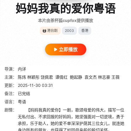
妈妈我真的爱你粤语
本片由茶杯狐cupfox提供播放
港台剧
2003
香港
立即播放
导演：
内详
主演：
陈炜 林颖彤 饶佩君
谭倩红
鲍起静
袁文杰 林志豪 王薇
更新：
2025-11-30 03:31
备注：
已完结
语言：
粤语
剧情：
【妈妈我真的爱你】一剧，歌颂母爱的伟大，描写一位
无私付出、不求回报的好妈妈，她坚强面对一切逆境，勇于
承担，乐于助人，她的爱不单深深护荫其三位女儿，就连她
身边所有的朋友，也获得了如同母亲般的殷切关怀。