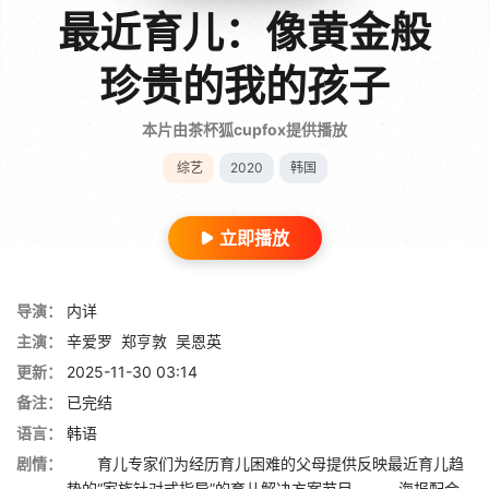
最近育儿：像黄金般
珍贵的我的孩子
本片由茶杯狐cupfox提供播放
综艺
2020
韩国
立即播放
导演：
内详
主演：
辛爱罗
郑亨敦
吴恩英
更新：
2025-11-30 03:14
备注：
已完结
语言：
韩语
剧情：
育儿专家们为经历育儿困难的父母提供反映最近育儿趋
势的“家族针对式指导”的育儿解决方案节目。 海报配合