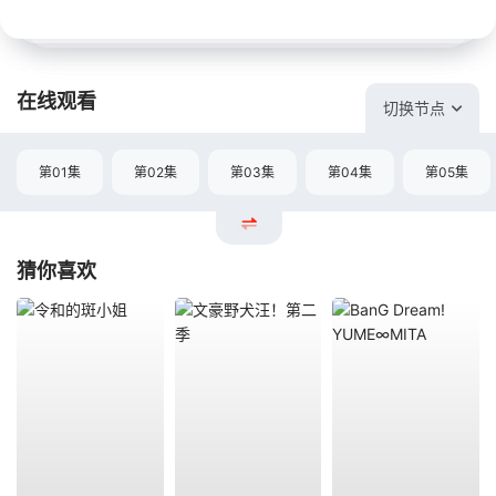
在线观看
切换节点
第01集
第02集
第03集
第04集
第05集
猜你喜欢