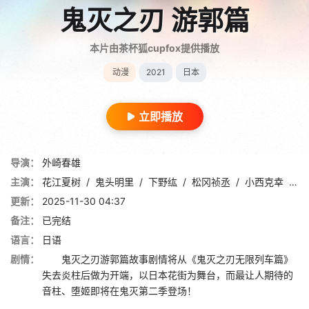
鬼灭之刃 游郭篇
本片由茶杯狐cupfox提供播放
动漫
2021
日本
立即播放
导演：
外崎春雄
主演：
花江夏树
/
鬼头明里
/
下野纮
/
松冈祯丞
/
小西克幸
/
森
更新：
2025-11-30 04:37
备注：
已完结
语言：
日语
剧情：
鬼灭之刃游郭篇故事剧情将从《鬼灭之刃无限列车篇》
失去炎柱后做为开端，以日本花街为舞台，而最让人期待的
音柱、堕姬即将在鬼灭第二季登场！