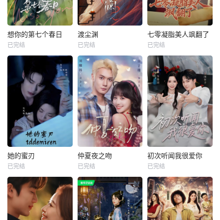
想你的第七个春日
渡尘渊
七零凝脂美人飒翻了
已完结
已完结
已完结
她的蜜刃
仲夏夜之吻
初次听闻我很爱你
已完结
已完结
已完结