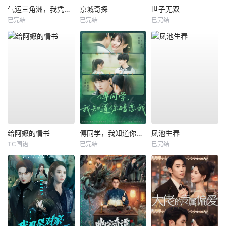
气运三角洲，我凭操作吊打全球
京城奇探
世子无双
已完结
已完结
已完结
给阿嬷的情书
傅同学，我知道你暗恋我
凤池生春
TC国语
已完结
已完结