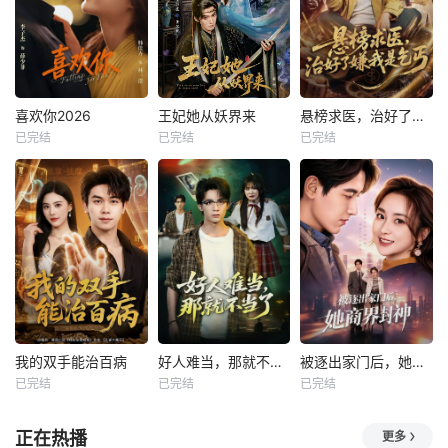
喜欢你2026
王妃她从妖界来
悬榜求医，治好了嫌我是乞丐
已完结
已完结
已完结
我的双手能治百病
好人难当，那就不当了
被逐出家门后，她商界封神
已完结
已完结
已完结
正在热播
更多