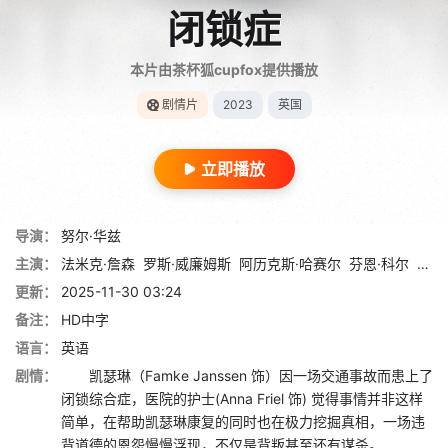
闭锁症
本片由茶杯狐cupfox提供播放
剧情片
2023
英国
立即播放
导演：
努尔·华兹
主演：
法米克·詹森
罗斯·威廉姆斯
阿历克斯·哈赛尔
芬恩·科尔
安娜
更新：
2025-11-30 03:24
备注：
HD中字
语言：
英语
剧情：
凯瑟琳（Famke Janssen 饰）因一场交通事故而患上了
闭锁综合症，医院的护士(Anna Friel 饰) 觉得事情并非这样
简单，在帮助凯瑟琳康复的同时也在极力挖掘真相，一场违
背道德的恩怨慢慢浮现，不仅是背叛甚至还有谋杀。