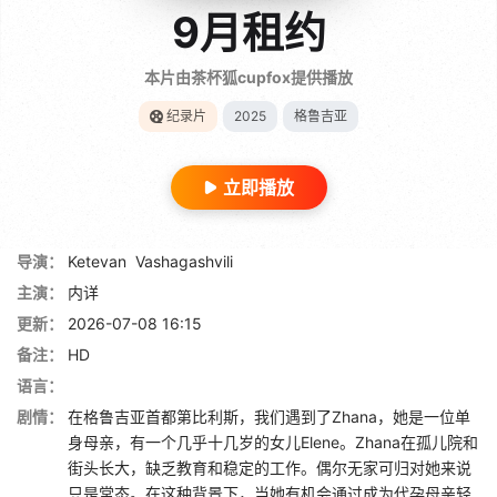
9月租约
本片由茶杯狐cupfox提供播放
纪录片
2025
格鲁吉亚
立即播放
导演：
Ketevan
Vashagashvili
主演：
内详
更新：
2026-07-08 16:15
备注：
HD
语言：
剧情：
在格鲁吉亚首都第比利斯，我们遇到了Zhana，她是一位单
身母亲，有一个几乎十几岁的女儿Elene。Zhana在孤儿院和
街头长大，缺乏教育和稳定的工作。偶尔无家可归对她来说
只是常态。在这种背景下，当她有机会通过成为代孕母亲轻