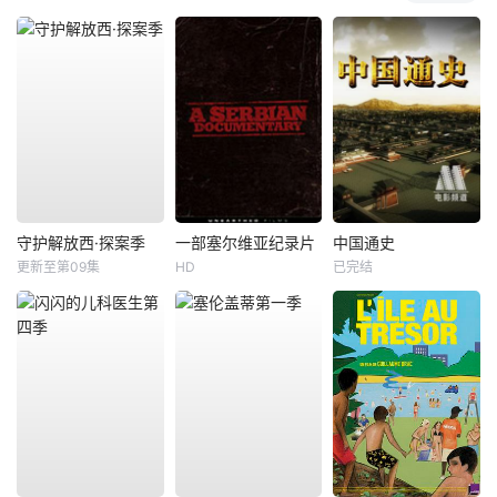
守护解放西·探案季
一部塞尔维亚纪录片
中国通史
更新至第09集
HD
已完结