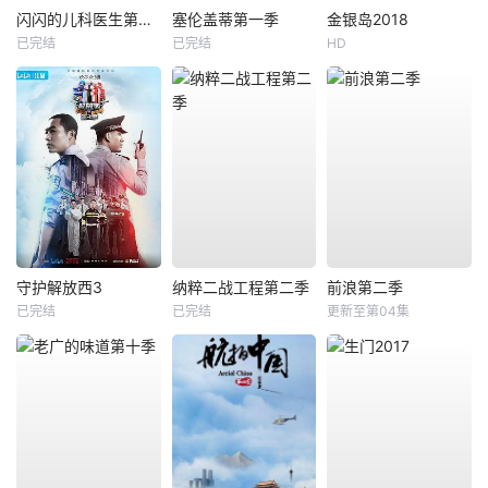
闪闪的儿科医生第四季
塞伦盖蒂第一季
金银岛2018
已完结
已完结
HD
守护解放西3
纳粹二战工程第二季
前浪第二季
已完结
已完结
更新至第04集