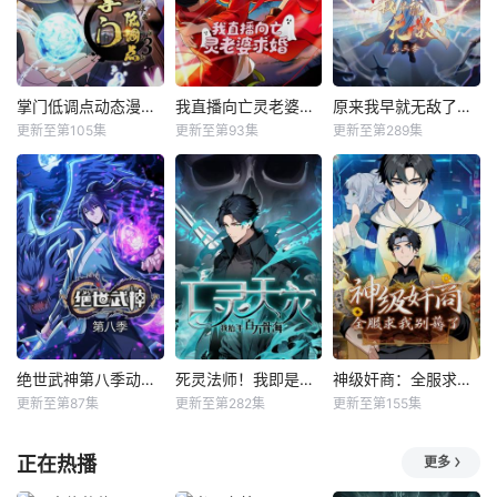
掌门低调点动态漫第三季动态漫
我直播向亡灵老婆求婚动态漫
原来我早就无敌了动态漫
更新至第105集
更新至第93集
更新至第289集
绝世武神第八季动态漫
死灵法师！我即是天灾动态漫
神级奸商：全服求我别薅了动态漫
更新至第87集
更新至第282集
更新至第155集
正在热播
更多