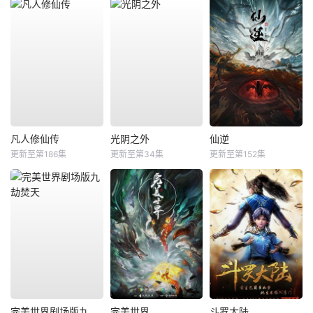
凡人修仙传
光阴之外
仙逆
更新至第186集
更新至第34集
更新至第152集
完美世界剧场版九劫焚天
完美世界
斗罗大陆