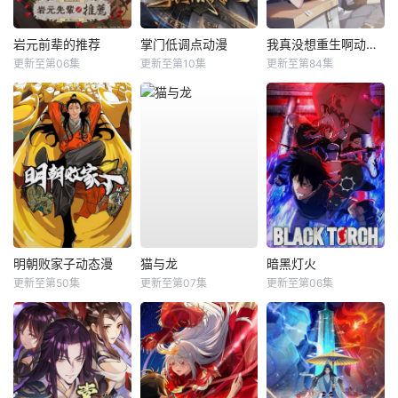
岩元前辈的推荐
掌门低调点动漫
我真没想重生啊动态漫
更新至第06集
更新至第10集
更新至第84集
明朝败家子动态漫
猫与龙
暗黑灯火
更新至第50集
更新至第07集
更新至第06集