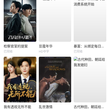
检察官室的提案
豆蔻年华
暴富：从绑定每日消费系统开始
已完结
HD中字
已完结
我有透视无所不能
乱世激情
古代种田，朝廷给我发媳妇