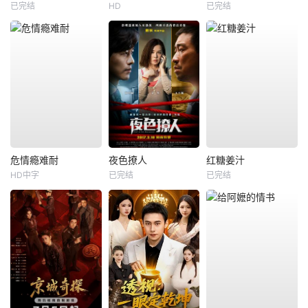
已完结
HD
已完结
危情瘾难耐
夜色撩人
红糖姜汁
HD中字
已完结
已完结