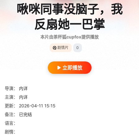
啾咪同事没脑子，我
反扇她一巴掌
本片由茶杯狐cupfox提供播放
剧情片
0
立即播放
导演：
内详
主演：
内详
更新：
2026-04-11 15:15
备注：
已完结
语言：
剧情：