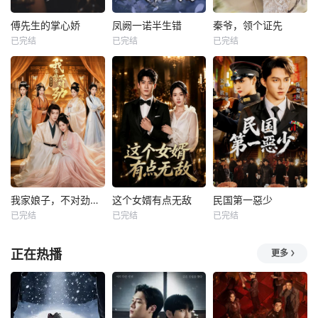
傅先生的掌心娇
凤阙一诺半生错
秦爷，领个证先
已完结
已完结
已完结
我家娘子，不对劲第四季
这个女婿有点无敌
民国第一惡少
已完结
已完结
已完结
正在热播
更多