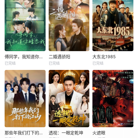
傅同学，我知道你暗恋我
二婚遇骄阳
大东北1985
已完结
已完结
已完结
那些年我们打下的江山
透视：一眼定乾坤
火遮眼