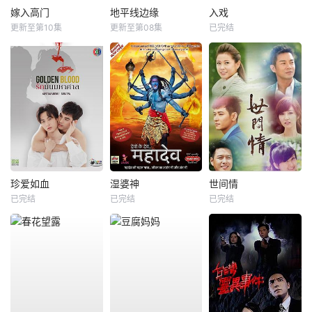
嫁入高门
地平线边缘
入戏
更新至第10集
更新至第08集
已完结
珍爱如血
湿婆神
世间情
已完结
已完结
已完结