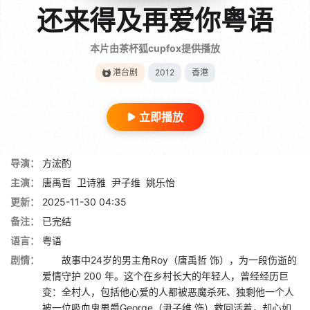
还来得及再爱你粤语
本片由茶杯狐cupfox提供播放
港台剧
2012
香港
立即播放
导演：
方浤酌
主演：
唐禹哲
卫诗雅
尹子维
姚乐怡
更新：
2025-11-30 04:35
备注：
已完结
语言：
粤语
剧情：
故事中24岁的男主角Roy（唐禹哲 饰），为一段伤逝的
爱情守护 200 年。这个在乡村长大的年轻人，曾经经历巨
变：全村人，包括他心爱的人都被恶魔杀死、独剩他一个人
被一位吸血鬼男爵George（尹子维 饰）救回活着，却心如