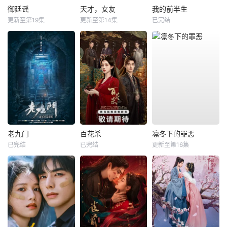
御廷谣
天才，女友
我的前半生
更新至第19集
更新至第14集
已完结
老九门
百花杀
凛冬下的罪恶
已完结
已完结
更新至第16集