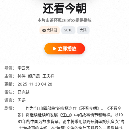
还看今朝
本片由茶杯狐cupfox提供播放
大陆剧
2010
大陆
立即播放
导演：
李云亮
主演：
孙涛
颜丹晨
王庆祥
更新：
2025-11-30 04:28
备注：
已完结
语言：
国语
剧情：
作为“江山四部曲”的收尾之作《还看今朝》。《还看今
朝》将继续延续和发展《江山》中的故事情节和精神。以19
81年的中国为故事背景。剧中将采用颜丹晨饰演的卖鱼女“陶
叶”为故事的主线，在“片警”文伟的协助下将行的一场反特斗