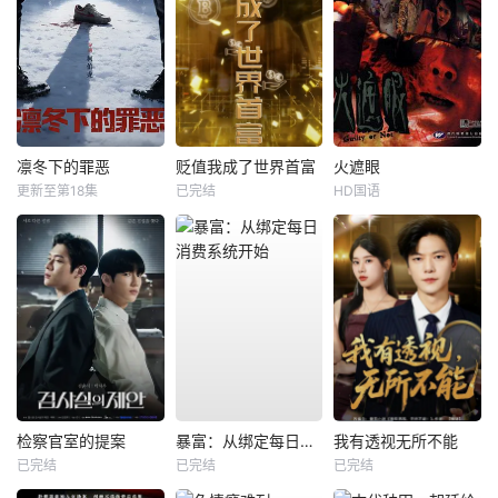
凛冬下的罪恶
贬值我成了世界首富
火遮眼
更新至第18集
已完结
HD国语
检察官室的提案
暴富：从绑定每日消费系统开始
我有透视无所不能
已完结
已完结
已完结