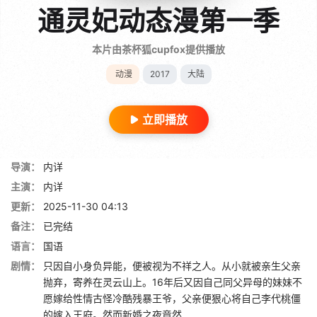
通灵妃动态漫第一季
本片由茶杯狐cupfox提供播放
动漫
2017
大陆
立即播放
导演：
内详
主演：
内详
更新：
2025-11-30 04:13
备注：
已完结
语言：
国语
剧情：
只因自小身负异能，便被视为不祥之人。从小就被亲生父亲
抛弃，寄养在灵云山上。16年后又因自己同父异母的妹妹不
愿嫁给性情古怪冷酷残暴王爷，父亲便狠心将自己李代桃僵
的嫁入王府。然而新婚之夜竟然.....