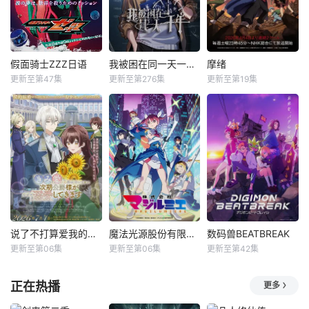
假面骑士ZZZ日语
我被困在同一天一千年动态漫
摩绪
更新至第47集
更新至第276集
更新至第19集
说了不打算爱我的公爵继承人，不知为何对我宠爱有加
魔法光源股份有限公司第二季
数码兽BEATBREAK
更新至第06集
更新至第06集
更新至第42集
正在热播
更多