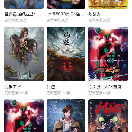
世界最强的后卫～迷宫国的新人探索者～
Let&#039;s Go怪奇组
炒翻天
更新至第06集
更新至第06集
更新至第06集
武神主宰
仙逆
假面骑士ZZZ国语
更新至第681集
更新至第153集
更新至第47集