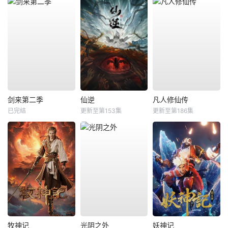
剑来第二季
仙逆
凡人修仙传
已完结
更新至第153集
更新至第186集
牧神记
光阴之外
妖神记