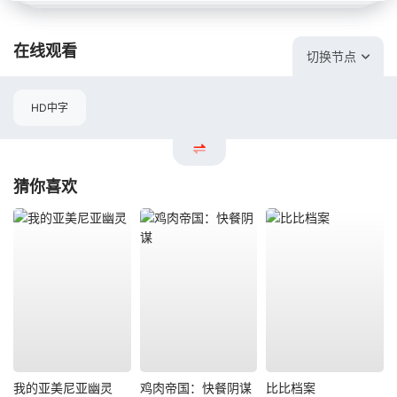
在线观看
切换节点
HD中字
猜你喜欢
我的亚美尼亚幽灵
鸡肉帝国：快餐阴谋
比比档案