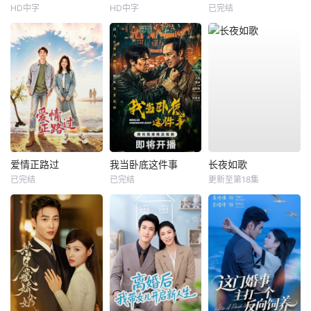
HD中字
HD中字
已完结
爱情正路过
我当卧底这件事
长夜如歌
已完结
已完结
更新至第18集