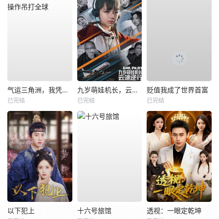
气运三角洲，我凭操作吊打全球
九岁萌娃机长，云端逆行
贬值我成了世界首富
已完结
已完结
已完结
以下犯上
十六号旅馆
透视：一眼定乾坤