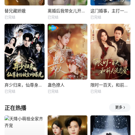
替兄藏娇娥
离婚后我带女儿开启新人生
这门婚事，主打一个反向饲养
已完结
已完结
已完结
弃少归来，仙尊身份被全网曝光
蛊色撩人
限时一百天，和前夫谈恋爱
已完结
已完结
已完结
正在热播
更多