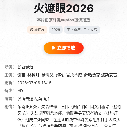
火遮眼2026
本片由茶杯狐cupfox提供播放
动作片
2026
中国香港 / 中国大陆
立即播放
导演：
谷垣健治
主演：
谢苗
林科灯
杨恩又
黎唯
岩永丞威
萨哈贾克·波斯安吉特
玛
更新：
2026-07-08 13:15
备注：
HD
语言：
汉语普通话,英语,菲
剧情：
东南亚某处，失语维修工王伟（谢苗 饰）因女儿雨晴（杨恩
又 饰）失踪觉醒猎杀本能。他联手寻妻记者纳文（林科灯
饰）组成生死同盟，在连番血战中死斗黑暗组织打手大块头
（黎唯 饰）与嗜血杀手阿德（雅彦·鲁伊安 饰）一众人等。