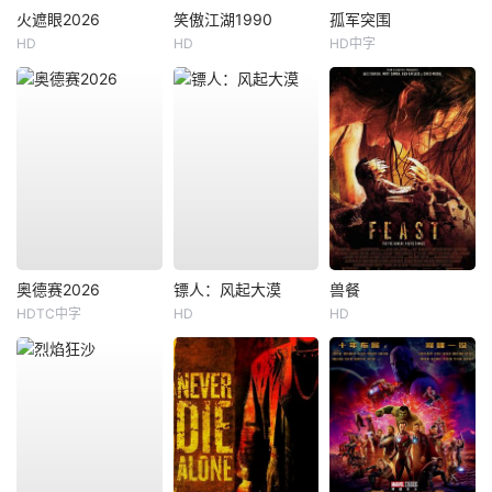
火遮眼2026
笑傲江湖1990
孤军突围
HD
HD
HD中字
奥德赛2026
镖人：风起大漠
兽餐
HDTC中字
HD
HD