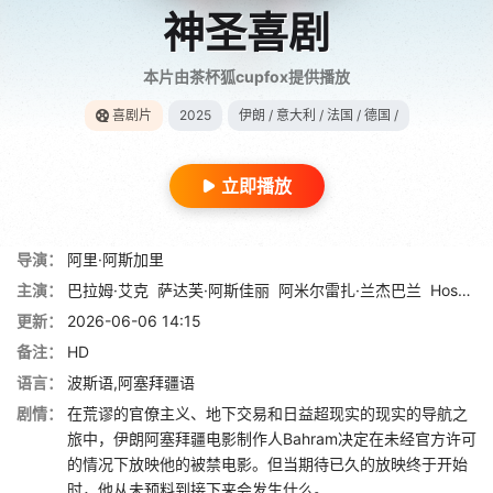
神圣喜剧
本片由茶杯狐cupfox提供播放
喜剧片
2025
伊朗 / 意大利 / 法国 / 德国 /
立即播放
导演：
阿里·阿斯加里
主演：
巴拉姆·艾克
萨达芙·阿斯佳丽
阿米尔雷扎·兰杰巴兰
Hossein Soleimani
更新：
2026-06-06 14:15
备注：
HD
语言：
波斯语,阿塞拜疆语
剧情：
在荒谬的官僚主义、地下交易和日益超现实的现实的导航之
旅中，伊朗阿塞拜疆电影制作人Bahram决定在未经官方许可
的情况下放映他的被禁电影。但当期待已久的放映终于开始
时，他从未预料到接下来会发生什么。