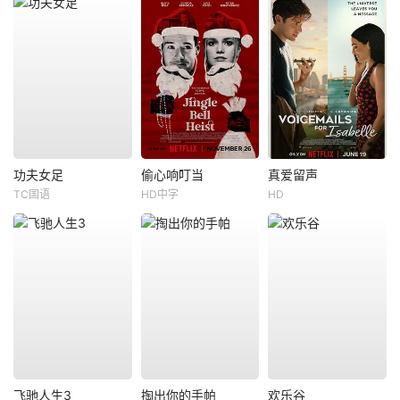
功夫女足
偷心响叮当
真爱留声
TC国语
HD中字
HD
飞驰人生3
掏出你的手帕
欢乐谷