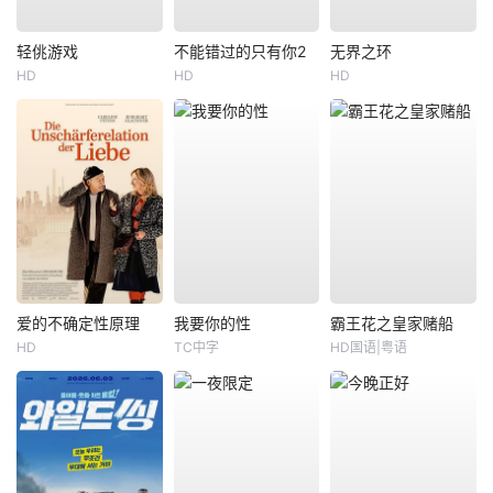
轻佻游戏
不能错过的只有你2
无界之环
HD
HD
HD
爱的不确定性原理
我要你的性
霸王花之皇家赌船
HD
TC中字
HD国语|粤语