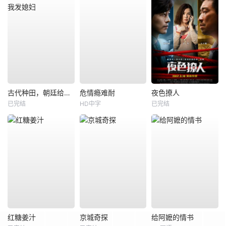
古代种田，朝廷给我发媳妇
危情瘾难耐
夜色撩人
已完结
HD中字
已完结
红糖姜汁
京城奇探
给阿嬷的情书