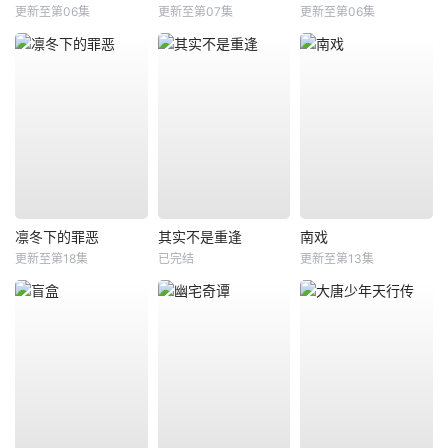
更新至第06集
更新至第07集
更新至第06集
凛冬下的罪恶
其实不是重逢
南戏
更新至第18集
已完结
更新至第13集