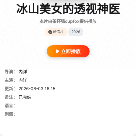
冰山美女的透视神医
本片由茶杯狐cupfox提供播放
剧情片
2026
立即播放
导演：
内详
主演：
内详
更新：
2026-06-03 16:15
备注：
已完结
语言：
剧情：