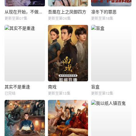
从现在开始，不做朋友了吧。
吾凰在上之凤御四方
凛冬下的罪恶
更新至第07集
更新至第06集
更新至第18集
其实不是重逢
南戏
盲盒
已完结
更新至第13集
更新至第12集