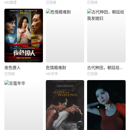
HD国语
已完结
已完结
夜色撩人
危情瘾难耐
古代种田，朝廷给我发媳妇
已完结
HD中字
已完结