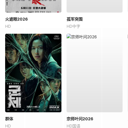
火遮眼2026
孤军突围
HD
HD中字
群体
宗师叶问2026
HD
HD国语