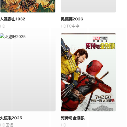
人猿泰山1932
奥德赛2026
HD
HDTC中字
火遮眼2025
死侍与金刚狼
HD国语
HD