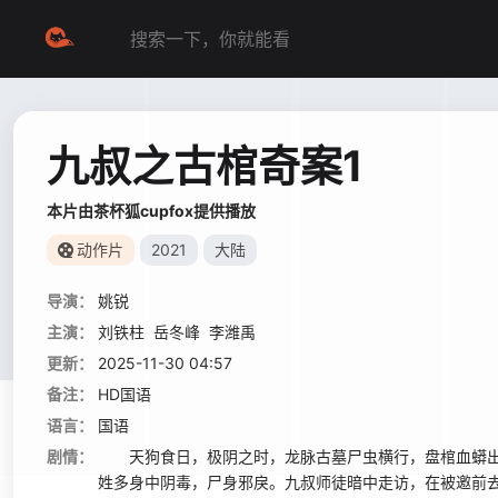
九叔之古棺奇案1
本片由茶杯狐cupfox提供播放
动作片
2021
大陆
导演：
姚锐
主演：
刘铁柱
岳冬峰
李潍禹
更新：
2025-11-30 04:57
备注：
HD国语
语言：
国语
剧情：
天狗食日，极阴之时，龙脉古墓尸虫横行，盘棺血蟒出
姓多身中阴毒，尸身邪戾。九叔师徒暗中走访，在被邀前去