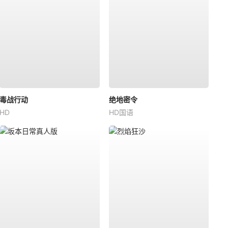
毒战行动
绝地密令
HD
HD国语