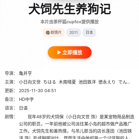
犬饲先生养狗记
本片由茶杯狐cupfox提供播放
剧情片
2011
日本
立即播放
导演：
亀井亨
主演：
小日向文世
ちはる
木南晴夏
池田鉄洋
徳永えり
でんでん
更新：
2025-11-30 04:51
备注：
HD中字
语言：
日语
剧情：
现年48岁的犬饲保（小日向文世 饰）是某宠物用品制造
公司的职员，一年前他被公司派往某小岛的超市做产品推广
工作。犬饲先生和善热情，与吊儿郎当的店长莲田（池田铁
洋 饰）形成鲜明对比，然而生活中他却是一个讨厌狗的人。