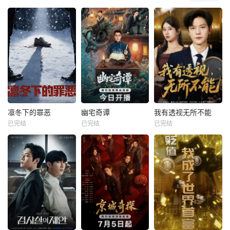
凛冬下的罪恶
幽宅奇谭
我有透视无所不能
已完结
已完结
已完结