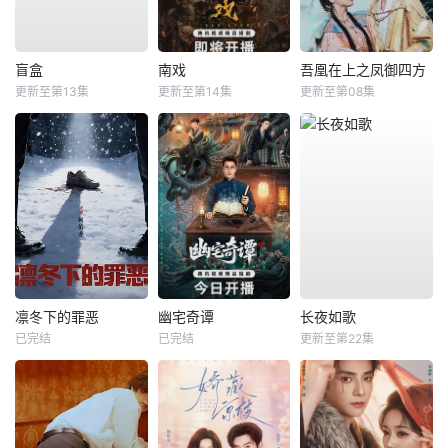
盲盒
南戏
吾凰在上之凤御四方
更新至第13集
更新至第14集
更新至第08集
凛冬下的罪恶
幽宅奇谭
长夜如歌
已完结
已完结
更新至第22集