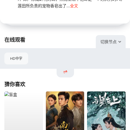
莲田所负责的宠物香皂出了...
全文
在线观看
切换节点
HD中字
猜你喜欢