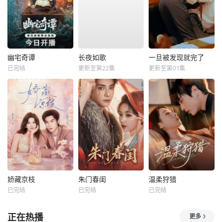
幽宅奇谭
长夜如歌
一旦被发现就完了
已完结
更新至第22集
更新至第01集
娇藏京枝
朱门春闺
温柔狩猎
已完结
已完结
已完结
正在热播
更多