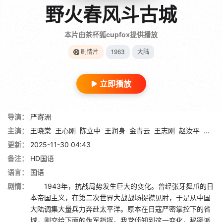
野火春风斗古城
本片由茶杯狐cupfox提供播放
剧情片
1963
大陆
立即播放
导演：
严寄洲
主演：
王晓棠
王心刚
陈立中
王润身
金青云
王志刚
赵汝平
王俊
更新：
2025-11-30 04:43
备注：
HD国语
语言：
国语
剧情：
1943年，抗战局势发生巨大的变化。曾经张牙舞爪的日
本帝国主义，在第二次世界大战战场捉襟见肘，于是从中国
大陆调集大量兵力奔赴太平洋。原本在日寇严密掌控下的省
城，则交给下面的伪军指挥。我党侦知到这一变化，秘密派