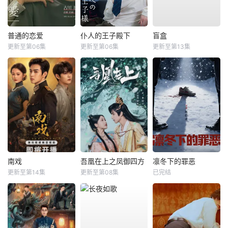
普通的恋爱
仆人的王子殿下
盲盒
更新至第06集
更新至第06集
更新至第13集
南戏
吾凰在上之凤御四方
凛冬下的罪恶
更新至第14集
更新至第08集
已完结